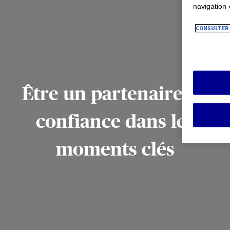
navigation e
CONSULTER L
Être un partenaire de
confiance dans les
moments clés