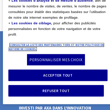
+
Les cookies d’analyse et de mesure d’audience
, afin de
mesurer le nombre de visites, de ventes, le nombre de pages
collaboratives sur mesure, en phase avec
0
consultées pour établir des statistiques basées sur l’utilisation
les attentes de leurs clients.
de notre site internet exemptes de profilage.
+
Les cookies de ciblage,
pour afficher des publicités
1
personnalisées en fonction de votre navigation et de votre
profil.
2
CONSULTER LA LISTE DES PARTENAIRES TIERS ET NOTRE POLITIQUE EN
MATIERE DE COOKIES.
SOLUTIONS RÉCOMPENSÉES D'UNE MÉDAILLE
PERSONNALISER MES CHOIX
3
D'ARGENT
0
aux EFMA-Accenture Awards en 2021.
ACCEPTER TOUT
4
REFUSER TOUT
1
M
i
l
l
i
a
r
d
5
INVESTI PAR AXA DANS L'INNOVATION