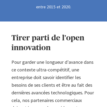
2
6
entre 2015 et 2020.
3
7
4
Tirer parti de l'open
8
innovation
5
9
Pour garder une longueur d'avance dans
6
ce contexte ultra-compétitif, une
entreprise doit savoir identifier les
besoins de ses clients et être au fait des
7
dernières avancées technologiques. Pour
cela, nos partenaires commerciaux