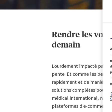
c
m
C
o
;
o
Rendre les voyag
C
demain
A
n
Lourdement impacté par la 
d
p
pente. Et comme les besoins
rapidement et de manière a
e
solutions complètes pour pe
médical international, nos so
C
plateformes d'e-commerce, n