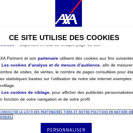
onserverons votre choix pendant
6 mois
. Il vous est possible de
oduler vos choix
en fonction des
catégories de cookies
via le
entre de Préférences Cookies :
 Dès maintenant, en cliquant sur
« Personnaliser mes choix »
ci-ap
 ou
CE SITE UTILISE DES COOKIES
 À tout moment, en cliquant sur le lien
« Centre de Préférences
es plus sûrs et plus sereins, 
ookies »
disponible en bas de chaque page du site.
XA Partners et son
partenaire
utilisent des cookies aux fins suivantes
+
Les cookies d’analyse et de mesure d’audience
, afin de mesurer
ombre de visites, de ventes, le nombre de pages consultées pour éta
pandémie, le secteur du voyage mettra probableme
es statistiques basées sur l’utilisation de notre site internet exemptes
rofilage.
 en protection ne cessent d'évoluer, vous devez êtr
+
Les cookies de ciblage,
pour afficher des publicités personnalisée
déquate. Du processus de réservation au voyage lui
n fonction de votre navigation et de votre profil.
rmettre à tous de voyager en toute sécurité et sérén
CONSULTER LA LISTE DES PARTENAIRES TIERS ET NOTRE POLITIQUE EN MATIERE DE
lutions digitales telles que l'
assistance santé
, la
tél
OOKIES.
ous créons des parcours d'achats et des offres d'as
PERSONNALISER