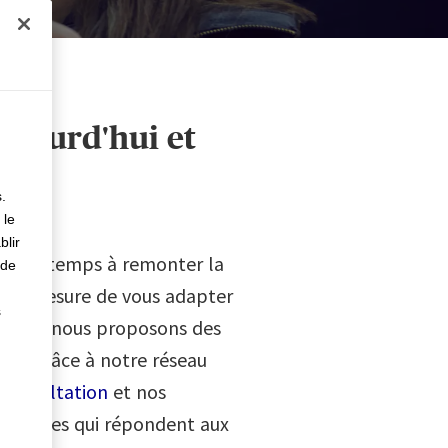
rès
aujourd'hui et
.
 le
blir
nt du temps à remonter la
 de
e en mesure de vous adapter
s
-même, nous proposons des
ité. Grâce à notre réseau
éconsultation
et nos
surances qui répondent aux