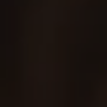
À l’accès à notre site, des cookies
fonctionnels et
techniques
(strictement nécessaires à son
fonctionnement) ont été déposés. Par ailleurs, sous
réserve de votre consentement, des cookies sont
susceptibles d’être déposés, par AXA Partners ou par ses