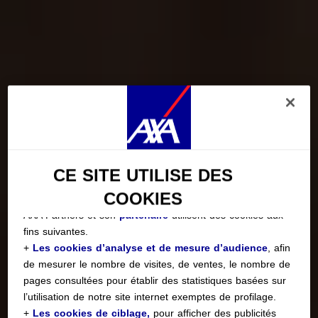
partenaires, pour les finalités ci-dessous.
Vous êtes
libre d’accepter
ou de
refuser
ces cookies.
Nous conserverons votre choix pendant
6 mois
. Il vous
est possible de
moduler vos choix
en fonction des
catégories de cookies
via le Centre de Préférences
Cookies :
o Dès maintenant, en cliquant sur
« Personnaliser mes
choix »
ci-après ; ou
o À tout moment, en cliquant sur le lien
« Centre de
Préférences Cookies »
disponible en bas de chaque
CE SITE UTILISE DES
page du site.
COOKIES
AXA Partners et son
partenaire
utilisent des cookies aux
fins suivantes.
+
Les cookies d’analyse et de mesure d’audience
, afin
de mesurer le nombre de visites, de ventes, le nombre de
pages consultées pour établir des statistiques basées sur
l’utilisation de notre site internet exemptes de profilage.
+
Les cookies de ciblage,
pour afficher des publicités