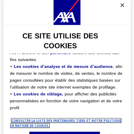
Cookies :
o Dès maintenant, en cliquant sur
« Personnaliser mes
choix »
ci-après ; ou
o À tout moment, en cliquant sur le lien
« Centre de
Préférences Cookies »
disponible en bas de chaque
CE SITE UTILISE DES
page du site.
COOKIES
AXA Partners et son
partenaire
utilisent des cookies aux
fins suivantes.
+
Les cookies d’analyse et de mesure d’audience
, afin
Améliorer sans cesse la
de mesurer le nombre de visites, de ventes, le nombre de
qualité des services par la
pages consultées pour établir des statistiques basées sur
créativité
l’utilisation de notre site internet exemptes de profilage.
+
Les cookies de ciblage,
pour afficher des publicités
personnalisées en fonction de votre navigation et de votre
profil.
CONSULTER LA LISTE DES PARTENAIRES TIERS ET NOTRE POLITIQUE
Filtrer par
EN MATIERE DE COOKIES.