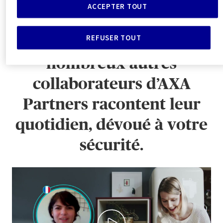
quotidien.
ACCEPTER TOUT
REFUSER TOUT
Sunita, Antje, Joseph et de
nombreux autres
collaborateurs d’AXA
Partners racontent leur
quotidien, dévoué à votre
sécurité.