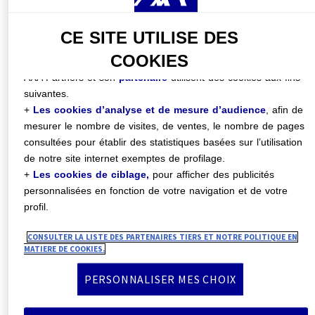
également convaincus que c’est en
o À tout moment, en cliquant sur le lien
« Centre de
encourageant l’esprit d’équipe que nous
Préférences Cookies »
disponible en bas de chaque page du
CE SITE UTILISE DES
garantissons à nos clients le service qu’ils
site.
COOKIES
méritent.
AXA Partners et son
partenaire
utilisent des cookies aux fins
C’est pourquoi nous favorisons un
suivantes.
+
Les cookies d’analyse et de mesure d’audience
, afin de
environnement de travail bienveillant, où
mesurer le nombre de visites, de ventes, le nombre de pages
tout le monde peut s’exprimer. Les
consultées pour établir des statistiques basées sur l’utilisation
réalisations personnelles, compétences
de notre site internet exemptes de profilage.
+
Les cookies de ciblage,
pour afficher des publicités
et personnalités sont valorisées pour
personnalisées en fonction de votre navigation et de votre
toujours tendre vers de meilleurs
profil.
résultats.
CONSULTER LA LISTE DES PARTENAIRES TIERS ET NOTRE POLITIQUE EN
Découvrez ce qui se passe dans les
MATIERE DE COOKIES.
coulisses et partez à la rencontre de
PERSONNALISER MES CHOIX
celles et ceux qui font AXA Partners, au