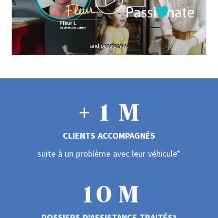
0
+
1
M
CLIENTS ACCOMPAGNÉS
2
0
suite à un problème avec leur véhicule*
3
1
0
M
4
DOSSIERS D'ASSISTANCE TRAITÉS*