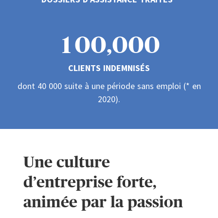
0
2
1
5
1
0
0
,
0
0
0
3
2
6
CLIENTS INDEMNISÉS
2
1
1
1
1
1
4
3
dont 40 000 suite à une période sans emploi (* en
7
2020).
3
2
2
2
2
2
5
4
8
4
3
3
3
3
3
6
5
Une culture
9
5
4
4
4
4
4
d’entreprise forte,
7
6
animée par la passion