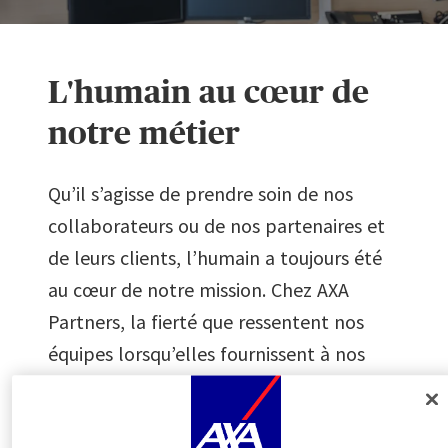
L'humain au cœur de
notre métier
À l’accès à notre site, des cookies
fonctionnels et
Qu’il s’agisse de prendre soin de nos
techniques
(strictement nécessaires à son fonctionnement)
ont été déposés. Par ailleurs, sous réserve de votre
collaborateurs ou de nos partenaires et
consentement, des cookies sont susceptibles d’être déposés,
de leurs clients, l’humain a toujours été
par AXA Partners ou par ses partenaires, pour les finalités ci-
dessous.
au cœur de notre mission. Chez AXA
Partners, la fierté que ressentent nos
Vous êtes
libre d’accepter
ou de
refuser
ces cookies. Nous
équipes lorsqu’elles fournissent à nos
conserverons votre choix pendant
6 mois
. Il vous est possible
de
moduler vos choix
en fonction des
catégories de
clients les meilleures solutions est notre
cookies
via le Centre de Préférences Cookies :
plus grande force. Nous sommes
o Dès maintenant, en cliquant sur
« Personnaliser mes
choix »
ci-après ; ou