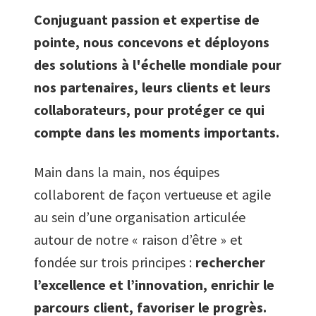
6
5
5
5
5
5
8
7
Conjuguant passion et expertise de
pointe, nous concevons et déployons
7
6
6
6
6
6
9
8
des solutions à l'échelle mondiale pour
nos partenaires, leurs clients et leurs
8
7
7
7
7
7
9
collaborateurs, pour protéger ce qui
compte dans les moments importants.
9
8
8
8
8
8
Main dans la main, nos équipes
collaborent de façon vertueuse et agile
9
9
9
9
9
au sein d’une organisation articulée
autour de notre « raison d’être » et
fondée sur trois principes :
rechercher
l’excellence et l’innovation, enrichir le
parcours client, favoriser le progrès.