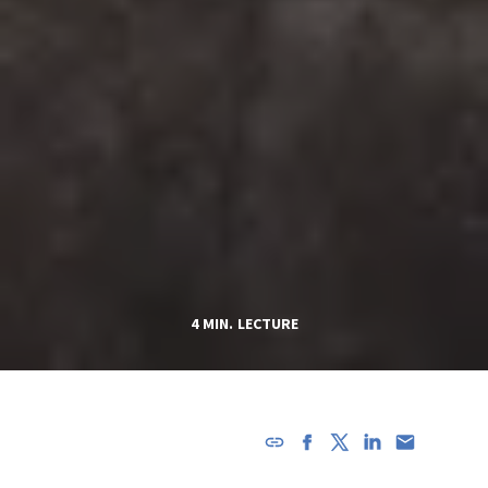
4 MIN. LECTURE
L'URL a
été