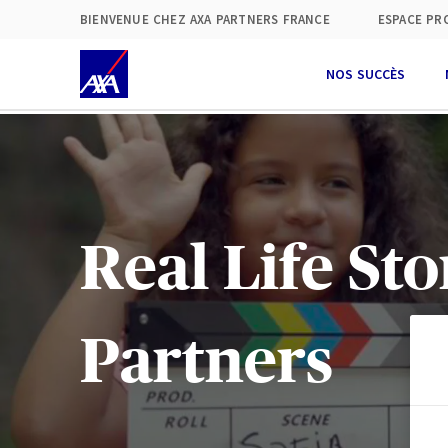
BIENVENUE CHEZ AXA PARTNERS FRANCE
ESPACE PR
NOS SUCCÈS
À
(
a
s
Real Life Sto
p
V
c
Partners
m
C
o
;
o