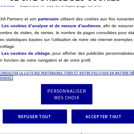
ookies »
disponible en bas de chaque page du site.
XA Partners et son
partenaire
utilisent des cookies aux fins suivantes
+
Les cookies d’analyse et de mesure d’audience
, afin de mesurer
ombre de visites, de ventes, le nombre de pages consultées pour éta
es statistiques basées sur l’utilisation de notre site internet exemptes
rofilage.
+
Les cookies de ciblage,
pour afficher des publicités personnalisée
n fonction de votre navigation et de votre profil.
 vidéos basées sur les témoi
CONSULTER LA LISTE DES PARTENAIRES TIERS ET NOTRE POLITIQUE EN MATIERE DE
OOKIES.
PERSONNALISER
MES CHOIX
 histoires réelles de clients avec leurs témoignages e
REFUSER TOUT
ACCEPTER TOUT
t nos chargés d'assistance dans leur mission au qu
os clients dans les moments importants de leurs vie