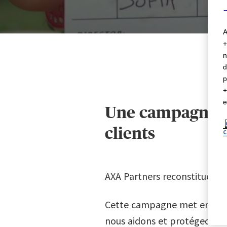
C
A
n
d
p
e
Une campagne de
clients
C
AXA Partners reconstitue les
Cette campagne met en avan
nous aidons et protégeons n