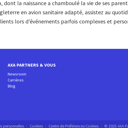
n, dont la naissance a chamboulé la vie de ses paren
leterre en avion sanitaire adapté, assistez au quotid
 clients lors d'événements parfois complexes et pers
AXA PARTNERS & VOUS
Newsroom
Carrières
Blog
s personnelles
Cookies
Centre de Préférences Cookies
© 2025 AXA Par