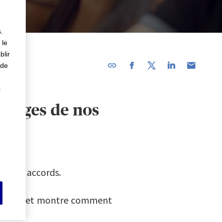
.
 le
blir
 de
L'URL a
été
s
copiée
gnages de nos
dans le
presse-
papier
t leurs accords.
otidien et montre comment
s.