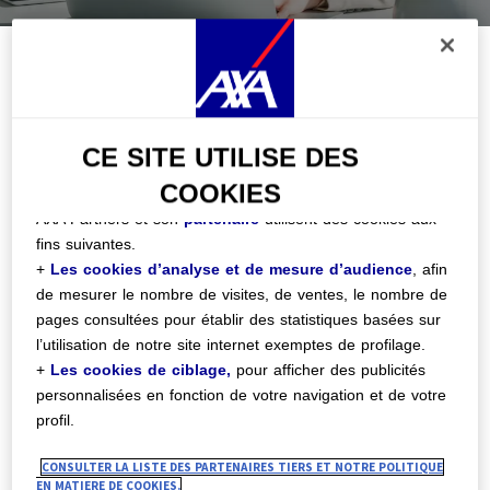
catégories de cookies
via le Centre de Préférences
Cookies :
o Dès maintenant, en cliquant sur
« Personnaliser mes
Résilier mon contrat
choix »
ci-après ; ou
o À tout moment, en cliquant sur le lien
« Centre de
en ligne
Préférences Cookies »
disponible en bas de chaque
CE SITE UTILISE DES
page du site.
COOKIES
Ce formulaire vous permet de demander
AXA Partners et son
partenaire
utilisent des cookies aux
la résiliation de votre contrat
fins suivantes.
+
Les cookies d’analyse et de mesure d’audience
, afin
d'assurance auprès d'AXA.
de mesurer le nombre de visites, de ventes, le nombre de
pages consultées pour établir des statistiques basées sur
1) Si vous êtes titulaire d’un contrat
l’utilisation de notre site internet exemptes de profilage.
+
Les cookies de ciblage,
pour afficher des publicités
d’assurance emprunteur immobilier,
personnalisées en fonction de votre navigation et de votre
conformément aux dispositions de
profil.
l’article L.113-12-2 du Code des
CONSULTER LA LISTE DES PARTENAIRES TIERS ET NOTRE POLITIQUE
assurances, vous pouvez résilier votre
EN MATIERE DE COOKIES.