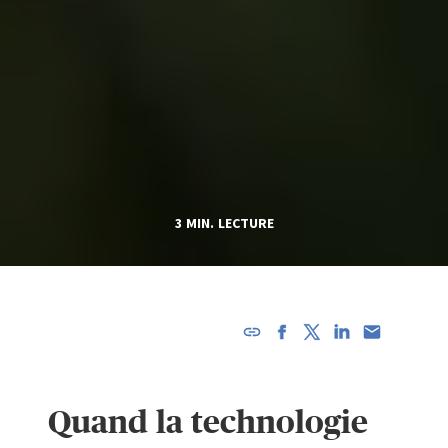
3 MIN. LECTURE
L'URL a
été
copiée
Quand la technologie
dans le
presse-