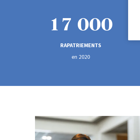
1
7
0
0
0
2
8
1
1
1
RAPATRIEMENTS
en 2020
3
9
2
2
2
4
3
3
3
5
4
4
4