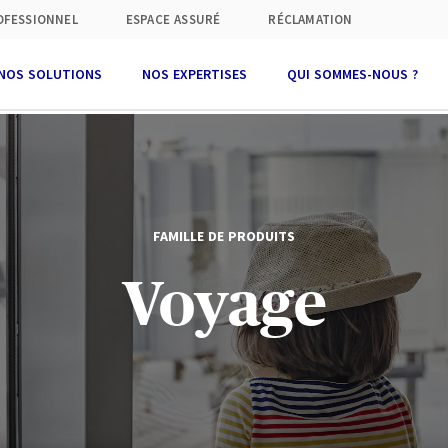
OFESSIONNEL
ESPACE ASSURÉ
RÉCLAMATION
NOS SOLUTIONS
NOS EXPERTISES
QUI SOMMES-NOUS ?
FAMILLE DE PRODUITS
Voyage
 l’accès à notre site, des cookies
fonctionnels et techniques
strictement nécessaires à son fonctionnement) ont été déposés. Par
illeurs, sous réserve de votre consentement, des cookies sont
usceptibles d’être déposés, par AXA Partners ou par ses partenaires,
our les finalités ci-dessous.
ous êtes
libre d’accepter
ou de
refuser
ces cookies. Nous