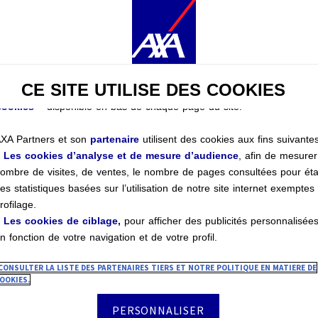
onserverons votre choix pendant
6 mois
. Il vous est possible de
oduler vos choix
en fonction des
catégories de cookies
via le
entre de Préférences Cookies :
 Dès maintenant, en cliquant sur
« Personnaliser mes choix »
ci-ap
0
 ou
CE SITE UTILISE DES COOKIES
 À tout moment, en cliquant sur le lien
« Centre de Préférences
 sécurité et sérénité
ookies »
disponible en bas de chaque page du site.
1
XA Partners et son
partenaire
utilisent des cookies aux fins suivantes
t d'adapter nos produits et solutions d'assurance vo
+
Les cookies d’analyse et de mesure d’audience
, afin de mesurer
ombre de visites, de ventes, le nombre de pages consultées pour éta
a crise de la Covid-19. Face à cette «
2
nouvelle norm
es statistiques basées sur l’utilisation de notre site internet exemptes
imprévu. Ils ne veulent pas craindre d'avoir des
probl
rofilage.
+
Les cookies de ciblage,
pour afficher des publicités personnalisée
e à nos services, contribuez à la sérénité de vos clie
n fonction de votre navigation et de votre profil.
3
CONSULTER LA LISTE DES PARTENAIRES TIERS ET NOTRE POLITIQUE EN MATIERE DE
OOKIES.
0
4
PERSONNALISER