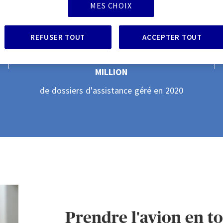
MES CHOIX
+
1
,
5
REFUSER TOUT
ACCEPTER TOUT
2
6
MILLION
de dossiers d'assistance géré en 2020
3
7
4
8
5
9
Prendre l'avion en to