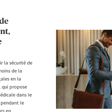
 de
nt,
e
r la sécurité de
oins de la
ales en la
, qui propose
médicale dans le
s pendant le
rs en