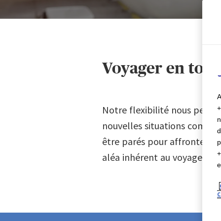
1
c
m
C
o
2
;
o
Voyager en toute
C
3
A
Notre flexibilité nous perme
n
4
nouvelles situations comme l
d
être parés pour affronter l'
p
aléa inhérent au voyage. Grâc
5
e
C
0
6