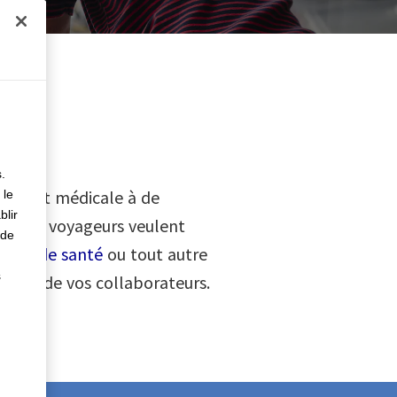
rès
.
yage et médicale à de
 le
blir
e
», les voyageurs veulent
 de
èmes de santé
ou tout autre
s
nts et de vos collaborateurs.
0