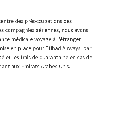
6
5
5
5
u centre des préoccupations des
 des compagnies aériennes, nous avons
7
6
6
6
ance médicale voyage à l'étranger.
mise en place pour Etihad Airways, par
8
7
7
7
 et les frais de quarantaine en cas de
ndant aux Emirats Arabes Unis.
9
8
8
8
9
9
9