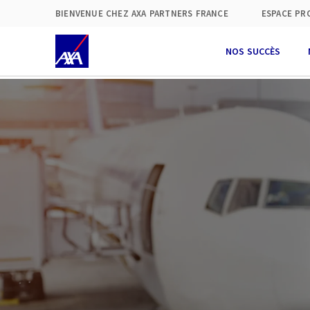
BIENVENUE CHEZ AXA PARTNERS FRANCE
ESPACE PR
NOS SUCCÈS
À
(
a
0
s
p
V