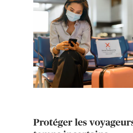
6
5
5
5
7
6
6
6
8
7
7
7
9
8
8
8
9
9
9
Protéger les voyageur