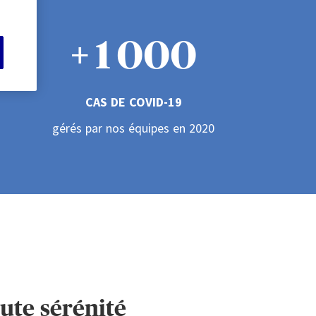
+
1
0
0
0
2
1
1
1
CAS DE COVID-19
gérés par nos équipes en 2020
3
2
2
2
4
3
3
3
5
4
4
4
ute sérénité